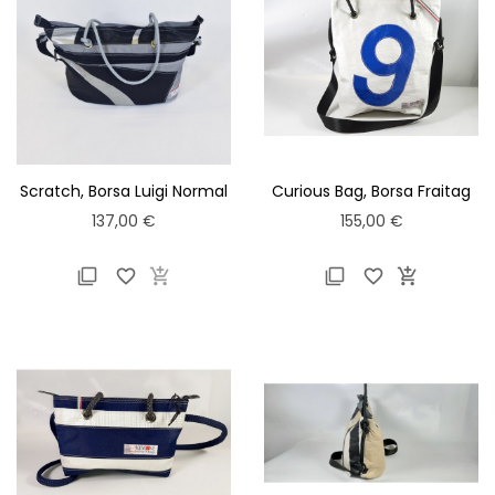
Scratch, Borsa Luigi Normal
Curious Bag, Borsa Fraitag
Prezzo
Prezzo
137,00 €
155,00 €





