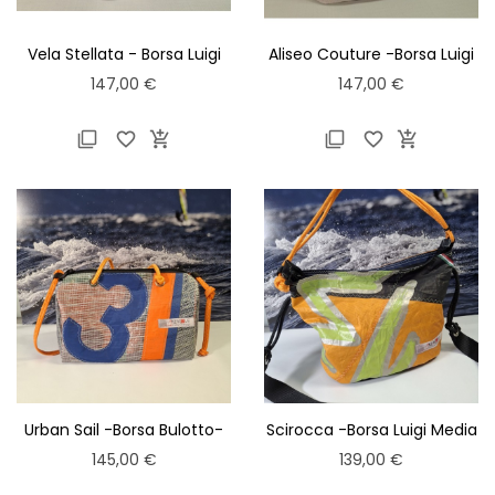
Vela Stellata - Borsa Luigi
Aliseo Couture -Borsa Luigi
Normal-
Normal-
Prezzo
Prezzo
147,00 €
147,00 €






Urban Sail -Borsa Bulotto-
Scirocca -Borsa Luigi Media
Light-
Prezzo
Prezzo
145,00 €
139,00 €