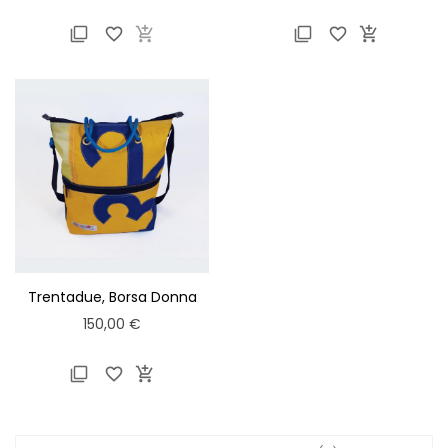






Trentadue, Borsa Donna
Freitag
Prezzo
150,00 €


