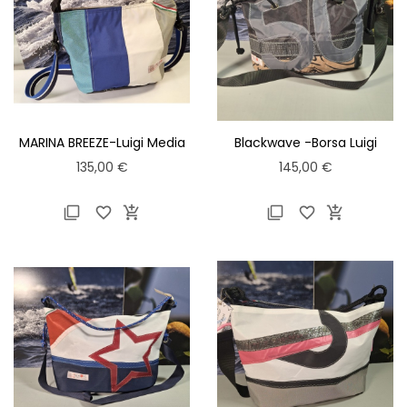
MARINA BREEZE-Luigi Media
Blackwave -Borsa Luigi
-
Normal-
Prezzo
Prezzo
135,00 €
145,00 €





