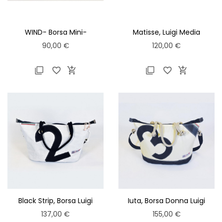
WIND- Borsa Mini-
Matisse, Luigi Media
Prezzo
Prezzo
90,00 €
120,00 €






Black Strip, Borsa Luigi
Iuta, Borsa Donna Luigi
Normal
Normal
Prezzo
Prezzo
137,00 €
155,00 €