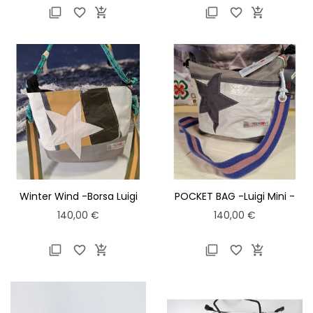






Winter Wind -Borsa Luigi
POCKET BAG -Luigi Mini -
Media -
Prezzo
Prezzo
140,00 €
140,00 €





